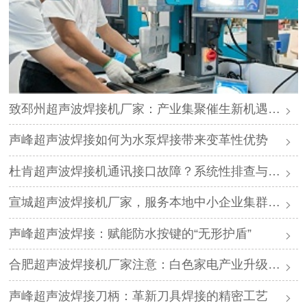
致邳州超声波焊接机厂家：产业集聚催生新机遇，声峰源头工厂邀您抱团发展
声峰超声波焊接如何为水泵焊接带来变革性优势
杜肯超声波焊接机通讯接口故障？系统性排查与专业解决方案
宣城超声波焊接机厂家，服务本地中小企业集群，声峰ODM贴牌助您轻装上阵
声峰超声波焊接：赋能防水按键的“无形护盾”
合肥超声波焊接机厂家注意：白色家电产业升级，声峰源头工厂诚邀加盟
声峰超声波焊接刀柄：革新刀具焊接的精密工艺