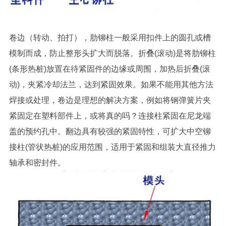
卷边（转动、拍打），肋铆柱一般采用扣件上的圆孔或槽
模制而成，防止整形头扩大而脱落。折叠(滚动)是将肋铆柱
(条形热桩)放置在待紧固件的边缘或周围，加热后折叠(滚
动)，夹紧冷却法兰，达到紧固效果。如果不能用其他方法
焊接或处理，卷边是理想的解决方案，例如将钢弹簧片夹
紧固定在塑料部件上，或将真的吗？连接柱紧固在尼龙端
盖的预约孔中。翻边具有较强的紧固特性，可扩大中空铆
接柱(管状热桩)的应用范围，适用于紧固和组装大直径推力
轴承和密封件。