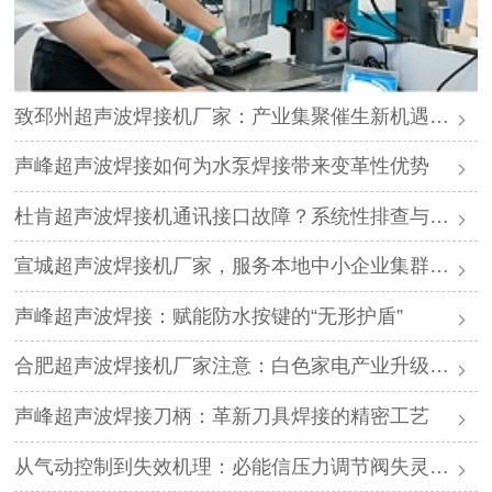
致邳州超声波焊接机厂家：产业集聚催生新机遇，声峰源头工厂邀您抱团发展
声峰超声波焊接如何为水泵焊接带来变革性优势
杜肯超声波焊接机通讯接口故障？系统性排查与专业解决方案
宣城超声波焊接机厂家，服务本地中小企业集群，声峰ODM贴牌助您轻装上阵
声峰超声波焊接：赋能防水按键的“无形护盾”
合肥超声波焊接机厂家注意：白色家电产业升级，声峰源头工厂诚邀加盟
声峰超声波焊接刀柄：革新刀具焊接的精密工艺
从气动控制到失效机理：必能信压力调节阀失灵的深度解析与专业修复