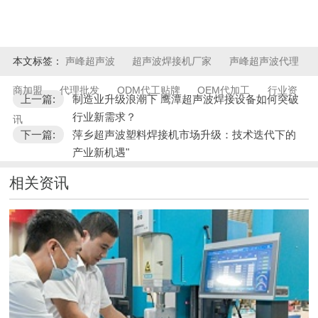
本文标签：
声峰超声波
超声波焊接机厂家
声峰超声波代理
商加盟
代理批发
ODM代工贴牌
OEM代加工
行业资
上一篇:
制造业升级浪潮下 鹰潭超声波焊接设备如何突破
行业新需求？
讯
下一篇:
萍乡超声波塑料焊接机市场升级：技术迭代下的
产业新机遇"
相关资讯