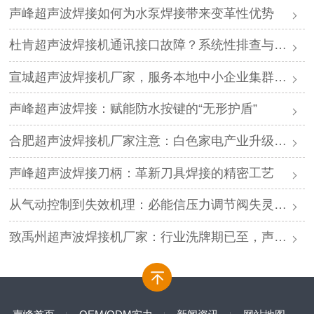
声峰超声波焊接如何为水泵焊接带来变革性优势
杜肯超声波焊接机通讯接口故障？系统性排查与专业解决方案
宣城超声波焊接机厂家，服务本地中小企业集群，声峰ODM贴牌助您轻装上阵
声峰超声波焊接：赋能防水按键的“无形护盾”
合肥超声波焊接机厂家注意：白色家电产业升级，声峰源头工厂诚邀加盟
声峰超声波焊接刀柄：革新刀具焊接的精密工艺
从气动控制到失效机理：必能信压力调节阀失灵的深度解析与专业修复
致禹州超声波焊接机厂家：行业洗牌期已至，声峰源头工厂邀您抱团取暖