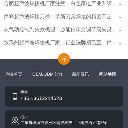
合肥超声波焊接机厂家注意：白色家电产业升级，声峰源头工厂诚邀加盟
声峰超声波焊接刀柄：革新刀具焊接的精密工艺
从气动控制到失效机理：必能信压力调节阀失灵的深度解析与专业修复
致禹州超声波焊接机厂家：行业洗牌期已至，声峰源头工厂邀您抱团取暖
声峰首页
OEM/ODM实力
新闻资讯
网站地图
手机
+86 13612214623
地址
广东省珠海市香洲区南屏科技工业园屏西五路3号