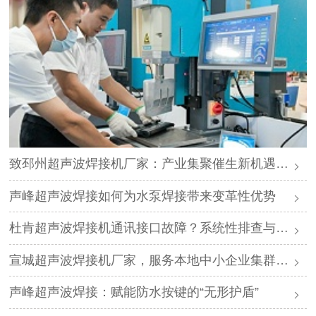
致邳州超声波焊接机厂家：产业集聚催生新机遇，声峰源头工厂邀您抱团发展
声峰超声波焊接如何为水泵焊接带来变革性优势
杜肯超声波焊接机通讯接口故障？系统性排查与专业解决方案
宣城超声波焊接机厂家，服务本地中小企业集群，声峰ODM贴牌助您轻装上阵
声峰超声波焊接：赋能防水按键的“无形护盾”