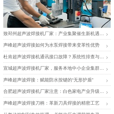
致邳州超声波焊接机厂家：产业集聚催生新机遇，声峰源头工厂邀您抱团发展
声峰超声波焊接如何为水泵焊接带来变革性优势
杜肯超声波焊接机通讯接口故障？系统性排查与专业解决方案
宣城超声波焊接机厂家，服务本地中小企业集群，声峰ODM贴牌助您轻装上阵
声峰超声波焊接：赋能防水按键的“无形护盾”
合肥超声波焊接机厂家注意：白色家电产业升级，声峰源头工厂诚邀加盟
声峰超声波焊接刀柄：革新刀具焊接的精密工艺