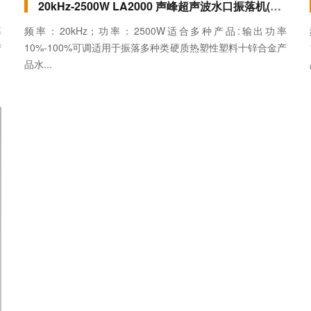
20kHz-2500W LA2000 声峰超声波水口振落机(立式) 模拟款
率
频率：20kHz；功率：2500W适合多种产品:输出功率
产
10%-100%可调适用于振落多种类硬质热塑性塑料十锌合金产
品水...