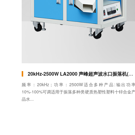
20kHz-2500W LA2000 声峰超声波水口振落机(卧式) 模拟款
频率：20kHz；功率：2500W适合多种产品:输出功
10%-100%可调适用于振落多种类硬质热塑性塑料十锌合金
品水...