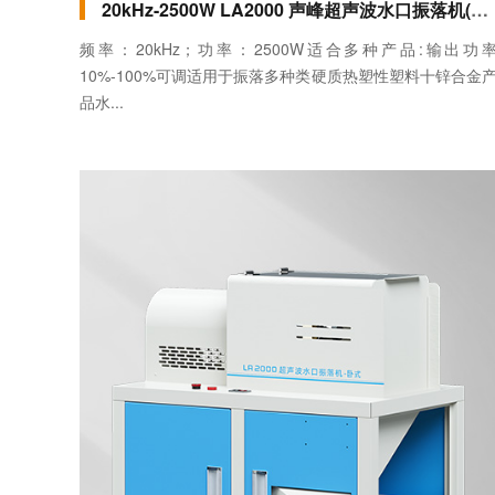
20kHz-2500W LA2000 声峰超声波水口振落机(龙门式) 带自动工装_副本
频率：20kHz；功率：2500W适合多种产品:输出功
10%-100%可调适用于振落多种类硬质热塑性塑料十锌合金
品水...