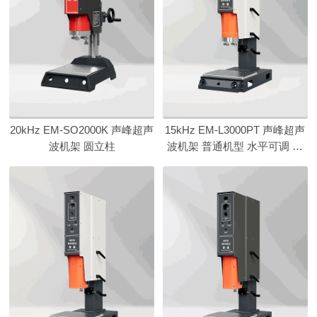
20kHz EM-SO2000K 声峰超声
15kHz EM-L3000PT 声峰超声
波机架 圆立柱
波机架 普通机型 水平可调 米
灰