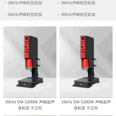
28kHz声峰机型机架
30kHz声峰机型机架
35kHz声峰机型机架
40kHz声峰机型机架
20kHz EM-S2000K 声峰超声
15kHz EM-S2000K 声峰超声
波机架 方立柱
波机架 方立柱