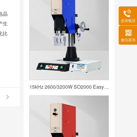
电晶
咨询电话
产生
化比
微信咨询
15kHz 2600/3200W SO2000 Easy 声峰超声波焊接机 数字 圆立柱 蓝色