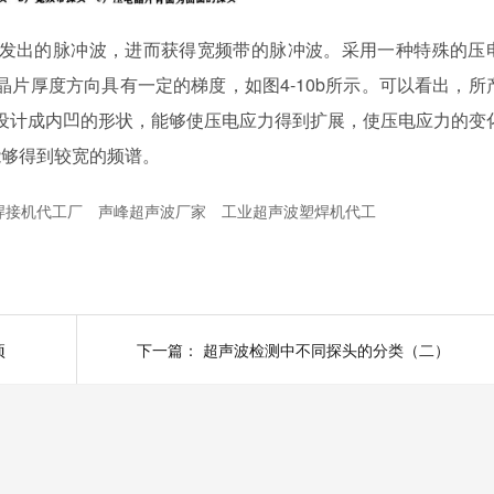
背面激发出的脉冲波，进而获得宽频带的脉冲波。采用一种特殊的压
沿晶片厚度方向具有一定的梯度，如图4-10b所示。可以看出，所
表面设计成内凹的形状，能够使压电应力得到扩展，使压电应力的变
能够得到较宽的频谱。
焊接机代工厂
声峰超声波厂家
工业超声波塑焊机代工
项
下一篇：
超声波检测中不同探头的分类（二）