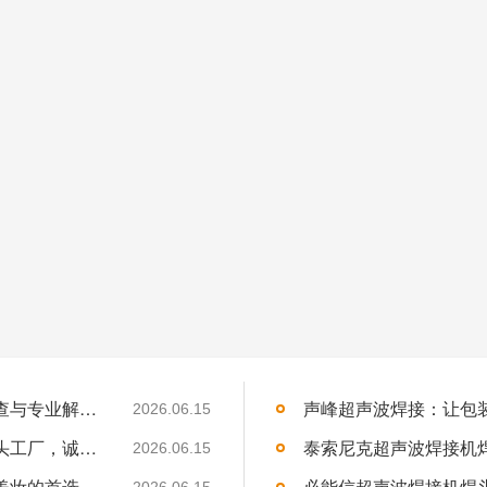
杜肯超声波焊接机冷却系统故障？系统性排查与专业解决方案
2026.06.15
吉林超声波焊接机代理招募：声峰超声波源头工厂，诚邀吉林合伙人
2026.06.15
声峰超声波焊接化妆品瓶盖：为何成为高端美妆的首选技术？