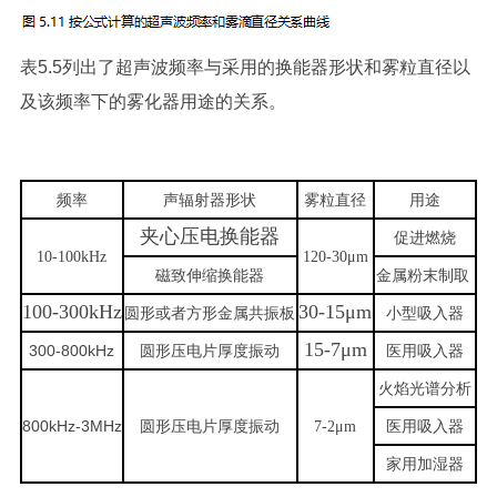
表5.5列出了超声波频率与采用的换能器形状和雾粒直径以
及该频率下的雾化器用途的关系。
频率
声辐射器形状
雾粒直径
用途
夹心压电换能器
促进燃烧
10-100kHz
120-30μm
金属粉末制取
磁致
伸缩换能器
100-300kHz
30-15μm
圆形或者方形金属共振板
小型吸入器
15-7μm
300-800kHz
圆形压电片厚度振动
医用吸入器
火焰光谱分析
800kHz-3MHz
圆形压电片厚度振动
医用吸入器
7-2μm
家用加湿器