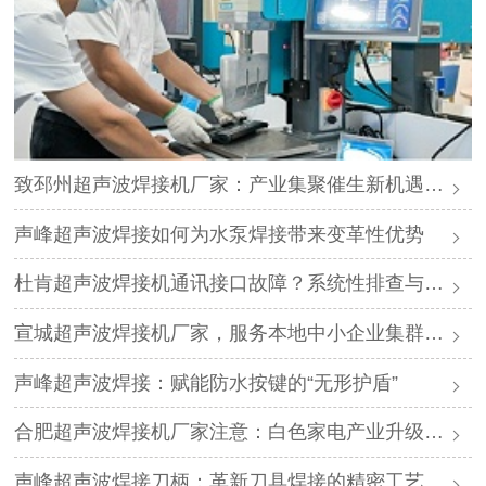
致邳州超声波焊接机厂家：产业集聚催生新机遇，声峰源头工厂邀您抱团发展
声峰超声波焊接如何为水泵焊接带来变革性优势
杜肯超声波焊接机通讯接口故障？系统性排查与专业解决方案
宣城超声波焊接机厂家，服务本地中小企业集群，声峰ODM贴牌助您轻装上阵
声峰超声波焊接：赋能防水按键的“无形护盾”
合肥超声波焊接机厂家注意：白色家电产业升级，声峰源头工厂诚邀加盟
声峰超声波焊接刀柄：革新刀具焊接的精密工艺