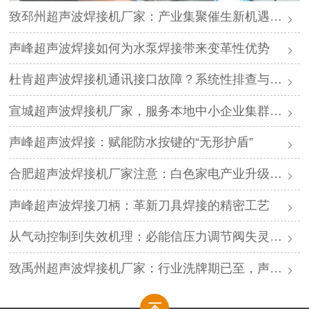
致邳州超声波焊接机厂家：产业集聚催生新机遇，声峰源头工厂邀您抱团发展
声峰超声波焊接如何为水泵焊接带来变革性优势
杜肯超声波焊接机通讯接口故障？系统性排查与专业解决方案
宣城超声波焊接机厂家，服务本地中小企业集群，声峰ODM贴牌助您轻装上阵
声峰超声波焊接：赋能防水按键的“无形护盾”
合肥超声波焊接机厂家注意：白色家电产业升级，声峰源头工厂诚邀加盟
声峰超声波焊接刀柄：革新刀具焊接的精密工艺
从气动控制到失效机理：必能信压力调节阀失灵的深度解析与专业修复
致禹州超声波焊接机厂家：行业洗牌期已至，声峰源头工厂邀您抱团取暖