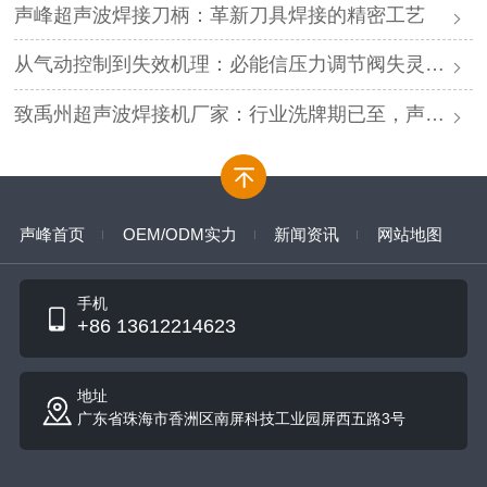
声峰超声波焊接刀柄：革新刀具焊接的精密工艺
从气动控制到失效机理：必能信压力调节阀失灵的深度解析与专业修复
致禹州超声波焊接机厂家：行业洗牌期已至，声峰源头工厂邀您抱团取暖
声峰首页
OEM/ODM实力
新闻资讯
网站地图
手机
+86 13612214623
地址
广东省珠海市香洲区南屏科技工业园屏西五路3号