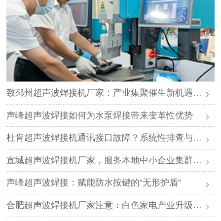
致邳州超声波焊接机厂家：产业集聚催生新机遇，声峰源头工厂邀您抱团发展
声峰超声波焊接如何为水泵焊接带来变革性优势
杜肯超声波焊接机通讯接口故障？系统性排查与专业解决方案
宣城超声波焊接机厂家，服务本地中小企业集群，声峰ODM贴牌助您轻装上阵
声峰超声波焊接：赋能防水按键的“无形护盾”
合肥超声波焊接机厂家注意：白色家电产业升级，声峰源头工厂诚邀加盟