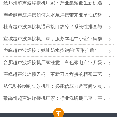
致邳州超声波焊接机厂家：产业集聚催生新机遇，声峰源头工厂邀您抱团发展
声峰超声波焊接如何为水泵焊接带来变革性优势
杜肯超声波焊接机通讯接口故障？系统性排查与专业解决方案
宣城超声波焊接机厂家，服务本地中小企业集群，声峰ODM贴牌助您轻装上阵
声峰超声波焊接：赋能防水按键的“无形护盾”
合肥超声波焊接机厂家注意：白色家电产业升级，声峰源头工厂诚邀加盟
声峰超声波焊接刀柄：革新刀具焊接的精密工艺
从气动控制到失效机理：必能信压力调节阀失灵的深度解析与专业修复
致禹州超声波焊接机厂家：行业洗牌期已至，声峰源头工厂邀您抱团取暖