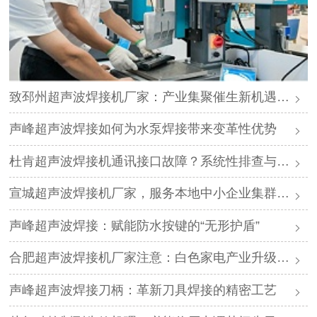
致邳州超声波焊接机厂家：产业集聚催生新机遇，声峰源头工厂邀您抱团发展
声峰超声波焊接如何为水泵焊接带来变革性优势
杜肯超声波焊接机通讯接口故障？系统性排查与专业解决方案
宣城超声波焊接机厂家，服务本地中小企业集群，声峰ODM贴牌助您轻装上阵
声峰超声波焊接：赋能防水按键的“无形护盾”
合肥超声波焊接机厂家注意：白色家电产业升级，声峰源头工厂诚邀加盟
声峰超声波焊接刀柄：革新刀具焊接的精密工艺