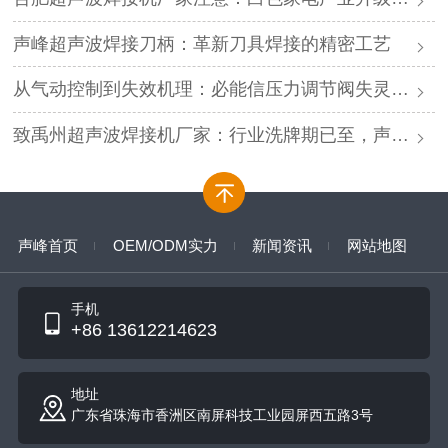
声峰超声波焊接刀柄：革新刀具焊接的精密工艺
从气动控制到失效机理：必能信压力调节阀失灵的深度解析与专业修复
致禹州超声波焊接机厂家：行业洗牌期已至，声峰源头工厂邀您抱团取暖
声峰首页
OEM/ODM实力
新闻资讯
网站地图
手机
+86 13612214623
地址
广东省珠海市香洲区南屏科技工业园屏西五路3号