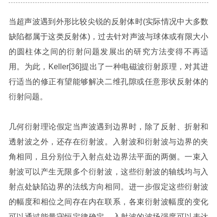
当超声波遇到外形比较尖锐的反射体时(实际情况中大多数
缺陷都属于这类反射体)，过去针对声波与球体或有限大小
的圆柱体之间的衍射问题发展出的研究方法变得不再适
用。为此，Keller[36]提出了一种电磁波衍射原理，对其进
行适当的修正有望能够解决二维孔隙或任意形状反射体的
衍射问题。
几何衍射理论假定当声波遇到边界时，除了反射、折射和
透射波之外，还存在衍射波。入射波和衍射波与边界的夹
角相同，且分别位于入射点处边界法平面的两侧。一束入
射波可以产生无限多个衍射波，这些衍射波的轴线均与入
射点处缺陷边界的法线方向相同。进一步假定这些衍射波
的幅度和相位之间存在内在联系，各束衍射波幅度的变化
可以通过能量守恒定律确定。入射波的波场强度可以表达