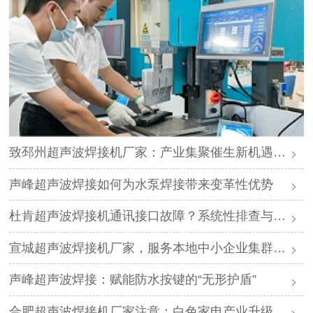
致邳州超声波焊接机厂家：产业集聚催生新机遇，声峰源头工厂邀您抱团发展
声峰超声波焊接如何为水泵焊接带来变革性优势
杜肯超声波焊接机通讯接口故障？系统性排查与专业解决方案
宣城超声波焊接机厂家，服务本地中小企业集群，声峰ODM贴牌助您轻装上阵
声峰超声波焊接：赋能防水按键的“无形护盾”
合肥超声波焊接机厂家注意：白色家电产业升级，声峰源头工厂诚邀加盟