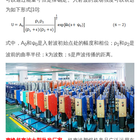
为如下形式[10]:
式中，A
和ψ
是入射波初始点处的幅度和相位；ρ
和ρ
是
0
0
1
2
波前的曲率半径；k为波数；s是声波传播的距离。