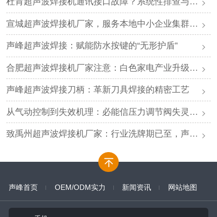
杜肯超声波焊接机通讯接口故障？系统性排查与专业解决方案
宣城超声波焊接机厂家，服务本地中小企业集群，声峰ODM贴牌助您轻装上阵
声峰超声波焊接：赋能防水按键的“无形护盾”
合肥超声波焊接机厂家注意：白色家电产业升级，声峰源头工厂诚邀加盟
声峰超声波焊接刀柄：革新刀具焊接的精密工艺
从气动控制到失效机理：必能信压力调节阀失灵的深度解析与专业修复
致禹州超声波焊接机厂家：行业洗牌期已至，声峰源头工厂邀您抱团取暖
声峰首页
OEM/ODM实力
新闻资讯
网站地图