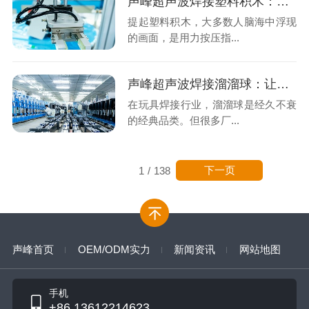
声峰超声波焊接塑料积木：让拼接告别“手疼”，迈向分子级牢固
提起塑料积木，大多数人脑海中浮现
的画面，是用力按压指...
声峰超声波焊接溜溜球：让指尖上的旋转更稳、更久、更安全
在玩具焊接行业，溜溜球是经久不衰
的经典品类。但很多厂...
下一页
1
/
138
声峰首页
OEM/ODM实力
新闻资讯
网站地图
手机
+86 13612214623